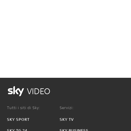
VIDEO
Tutti i siti di Sky:
Servizi:
SKY SPORT
SKY TV
SKY TG 24
SKY BUSINESS