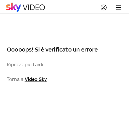
Ooooops! Si è verificato un errore
Riprova più tardi
Torna a
Video Sky