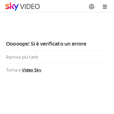
Ooooops! Si è verificato un errore
Riprova più tardi
Torna a
Video Sky