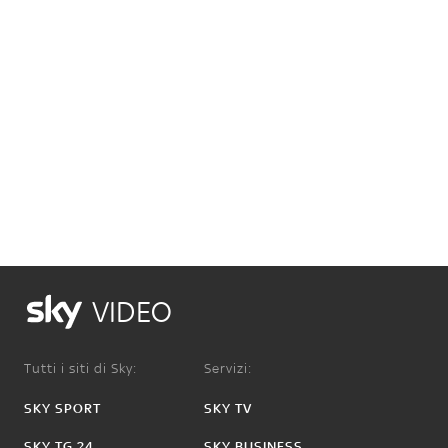
VIDEO
Tutti i siti di Sky:
Servizi:
SKY SPORT
SKY TV
SKY TG 24
SKY BUSINESS