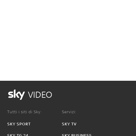
VIDEO
Tutti i siti di Sky:
Servizi:
SKY SPORT
SKY TV
SKY TG 24
SKY BUSINESS