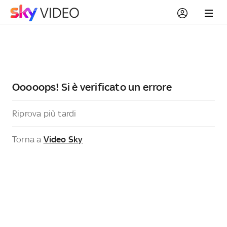
Ooooops! Si è verificato un errore
Riprova più tardi
Torna a
Video Sky