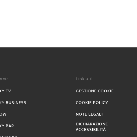
rvizi:
Link utili:
KY TV
GESTIONE COOKIE
KY BUSINESS
COOKIE POLICY
OW
NOTE LEGALI
DICHIARAZIONE
KY BAR
ACCESSIBILITÀ