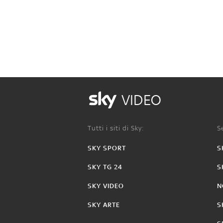
VIDEO
Tutti i siti di Sky:
Se
SKY SPORT
S
SKY TG 24
S
SKY VIDEO
N
SKY ARTE
S