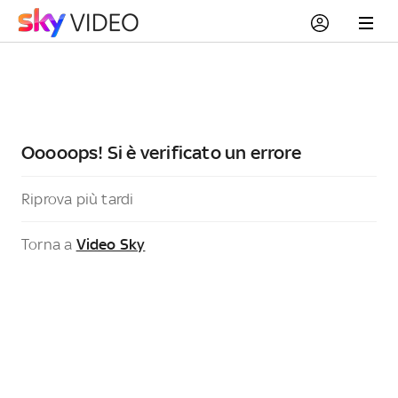
Ooooops! Si è verificato un errore
Riprova più tardi
Torna a
Video Sky