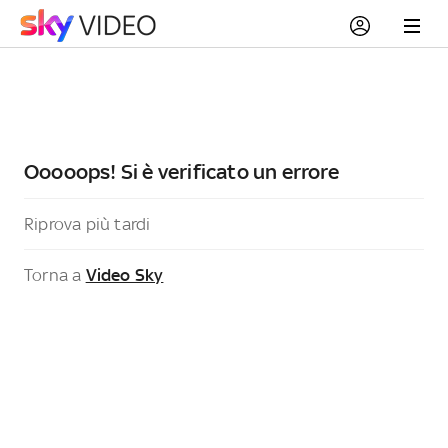
Ooooops! Si è verificato un errore
Riprova più tardi
Torna a
Video Sky