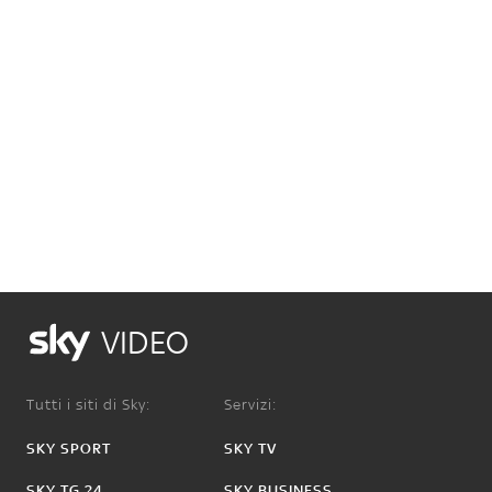
VIDEO
Tutti i siti di Sky:
Servizi:
SKY SPORT
SKY TV
SKY TG 24
SKY BUSINESS