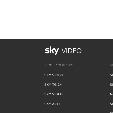
VIDEO
Tutti i siti di Sky:
Se
SKY SPORT
S
SKY TG 24
S
SKY VIDEO
N
SKY ARTE
S