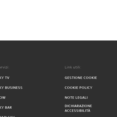
rvizi:
Link utili:
KY TV
GESTIONE COOKIE
KY BUSINESS
COOKIE POLICY
OW
NOTE LEGALI
DICHIARAZIONE
KY BAR
ACCESSIBILITÀ