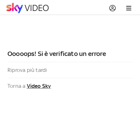
Ooooops! Si è verificato un errore
Riprova più tardi
Torna a
Video Sky