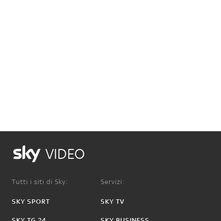
VIDEO
Tutti i siti di Sky:
Servizi:
SKY SPORT
SKY TV
SKY TG 24
SKY BUSINESS