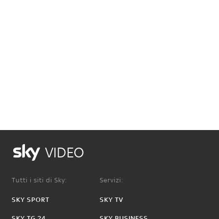
VIDEO
Tutti i siti di Sky:
Servizi:
SKY SPORT
SKY TV
SKY TG 24
SKY BUSINESS