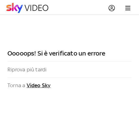
Ooooops! Si è verificato un errore
Riprova più tardi
Torna a
Video Sky