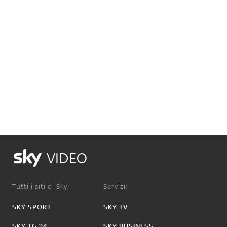
VIDEO
Tutti i siti di Sky:
Servizi:
SKY SPORT
SKY TV
SKY TG 24
SKY BUSINESS