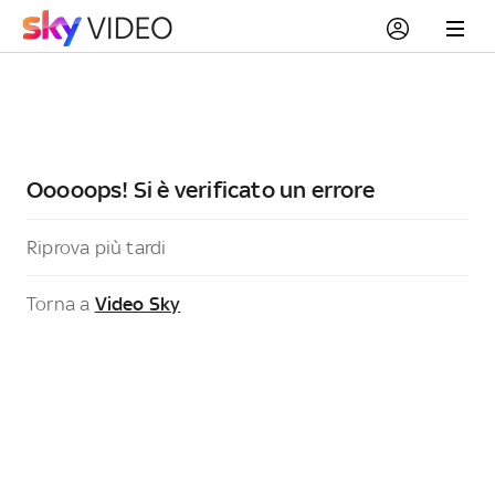
Ooooops! Si è verificato un errore
Riprova più tardi
Torna a
Video Sky