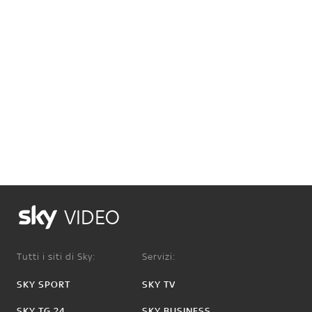
VIDEO
Tutti i siti di Sky:
Servizi:
SKY SPORT
SKY TV
SKY TG 24
SKY BUSINESS