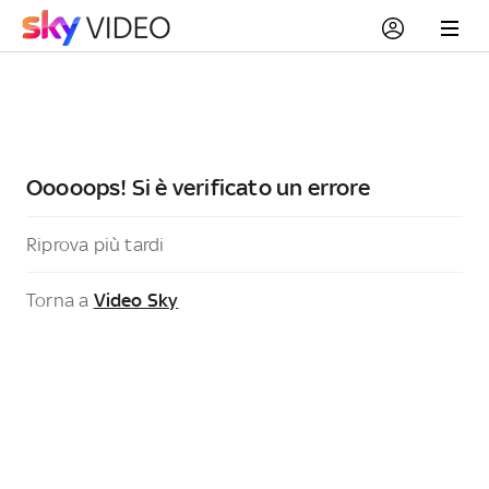
Ooooops! Si è verificato un errore
Riprova più tardi
Torna a
Video Sky