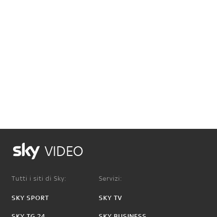
VIDEO
Tutti i siti di Sky:
Servizi:
SKY SPORT
SKY TV
SKY TG 24
SKY BUSINESS