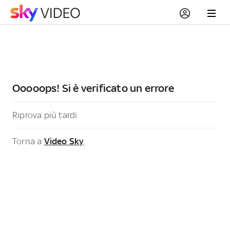
Ooooops! Si è verificato un errore
Riprova più tardi
Torna a
Video Sky