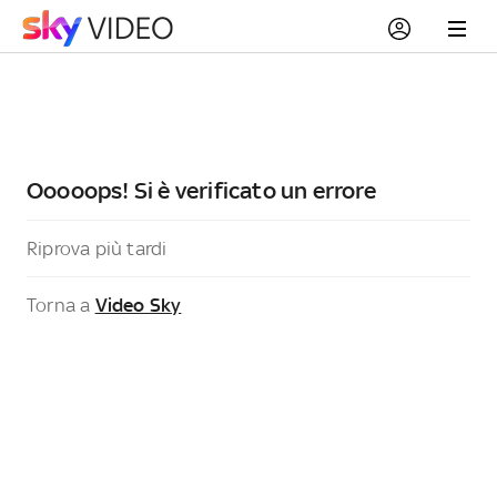
Ooooops! Si è verificato un errore
Riprova più tardi
Torna a
Video Sky