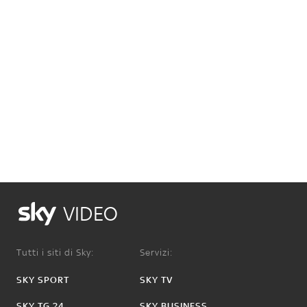
VIDEO
Tutti i siti di Sky:
Servizi:
SKY SPORT
SKY TV
SKY TG 24
SKY BUSINESS