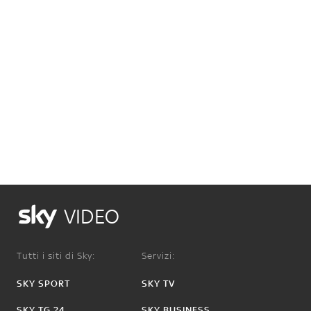
VIDEO
Tutti i siti di Sky:
Servizi:
SKY SPORT
SKY TV
SKY TG 24
SKY BUSINESS