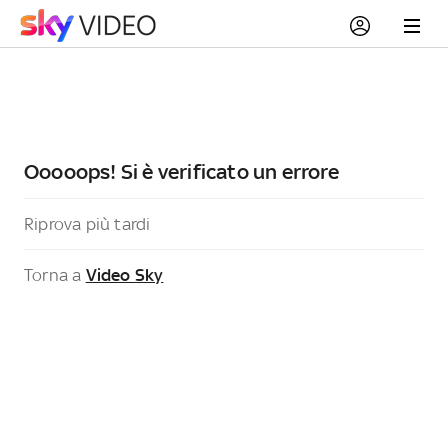
Ooooops! Si è verificato un errore
Riprova più tardi
Torna a
Video Sky