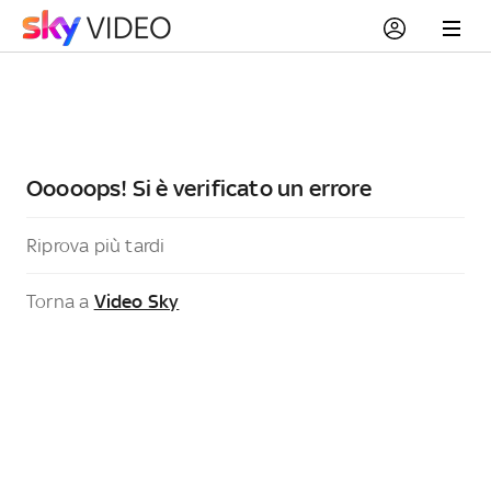
Ooooops! Si è verificato un errore
Riprova più tardi
Torna a
Video Sky