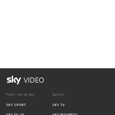
VIDEO
Tutti i siti di Sky:
Servizi:
SKY SPORT
SKY TV
SKY TG 24
SKY BUSINESS