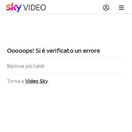
Ooooops! Si è verificato un errore
Riprova più tardi
Torna a
Video Sky