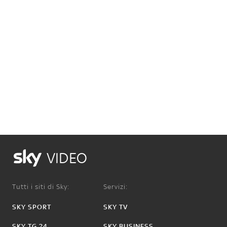
VIDEO
Tutti i siti di Sky:
Servizi:
SKY SPORT
SKY TV
SKY TG 24
SKY BUSINESS