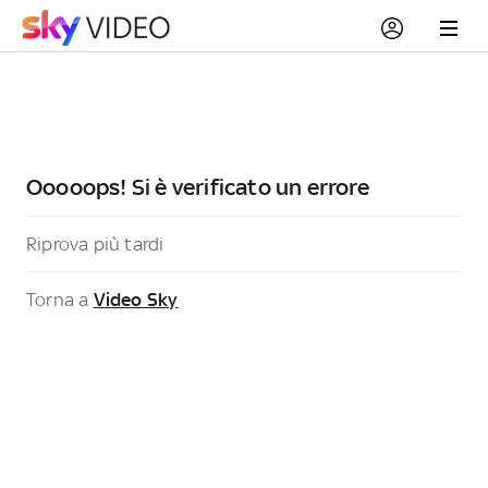
Ooooops! Si è verificato un errore
Riprova più tardi
Torna a
Video Sky