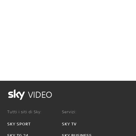
VIDEO
Tutti i siti di Sky:
Servizi:
SKY SPORT
SKY TV
SKY TG 24
SKY BUSINESS