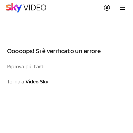
Ooooops! Si è verificato un errore
Riprova più tardi
Torna a
Video Sky