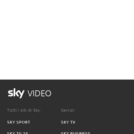
VIDEO
Tutti i siti di Sky:
Servizi:
SKY SPORT
SKY TV
SKY TG 24
SKY BUSINESS