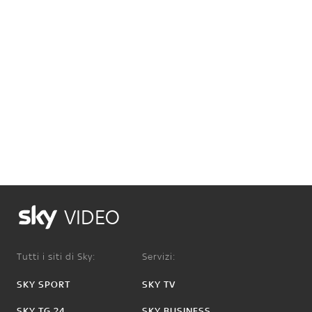
VIDEO
Tutti i siti di Sky:
Servizi:
SKY SPORT
SKY TV
SKY TG 24
SKY BUSINESS