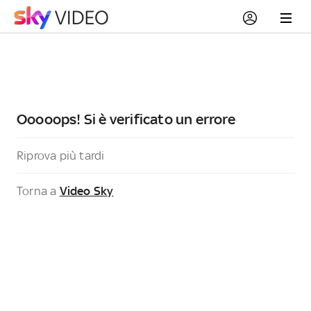
Ooooops! Si è verificato un errore
Riprova più tardi
Torna a
Video Sky