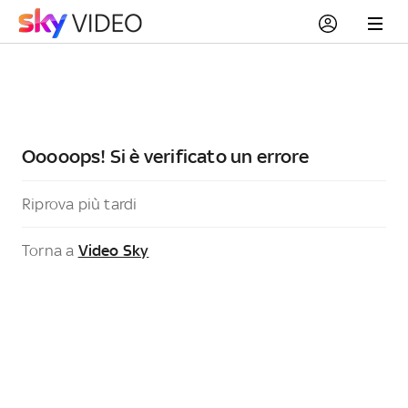
Ooooops! Si è verificato un errore
Riprova più tardi
Torna a
Video Sky