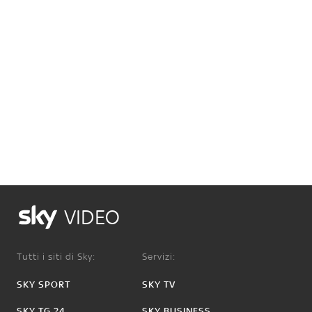
VIDEO
Tutti i siti di Sky:
Servizi:
SKY SPORT
SKY TV
SKY TG 24
SKY BUSINESS