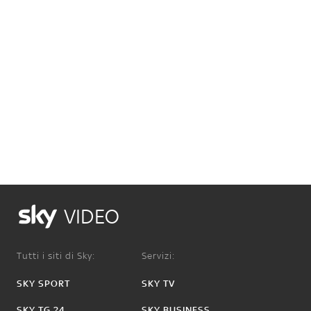
VIDEO
Tutti i siti di Sky:
Servizi:
SKY SPORT
SKY TV
SKY TG 24
SKY BUSINESS