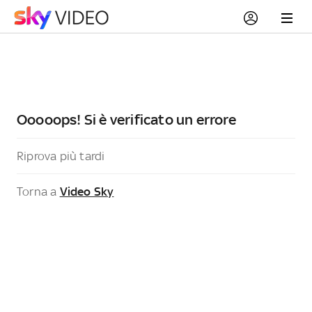
Ooooops! Si è verificato un errore
Riprova più tardi
Torna a
Video Sky