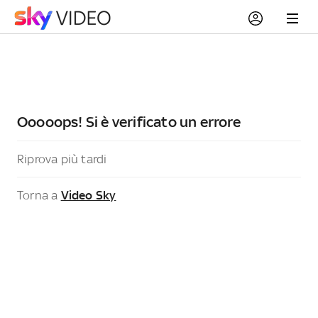
Ooooops! Si è verificato un errore
Riprova più tardi
Torna a
Video Sky