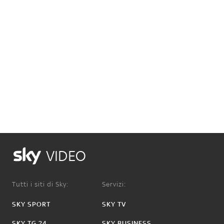
VIDEO
Tutti i siti di Sky:
Servizi:
SKY SPORT
SKY TV
SKY TG 24
SKY BUSINESS