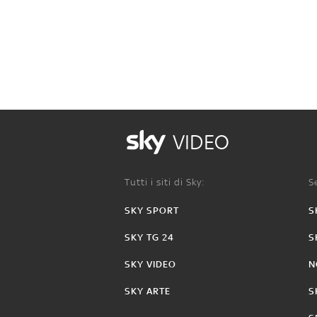
VIDEO
Tutti i siti di Sky:
Se
SKY SPORT
S
SKY TG 24
S
SKY VIDEO
N
SKY ARTE
S