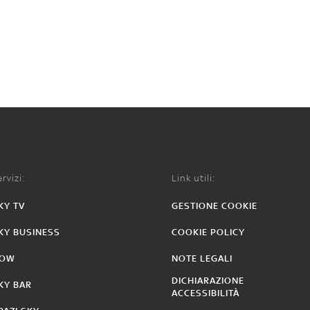
rvizi:
Link utili:
KY TV
GESTIONE COOKIE
KY BUSINESS
COOKIE POLICY
OW
NOTE LEGALI
DICHIARAZIONE
KY BAR
ACCESSIBILITÀ