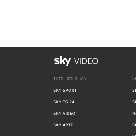
VIDEO
Tutti i siti di Sky:
Se
SKY SPORT
S
SKY TG 24
S
SKY VIDEO
N
SKY ARTE
S