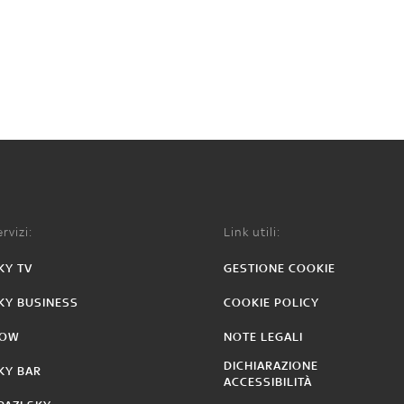
rvizi:
Link utili:
KY TV
GESTIONE COOKIE
KY BUSINESS
COOKIE POLICY
OW
NOTE LEGALI
DICHIARAZIONE
KY BAR
ACCESSIBILITÀ